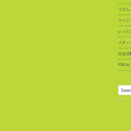
コラム
イベン
レッス
メディ
社会活
FWJ