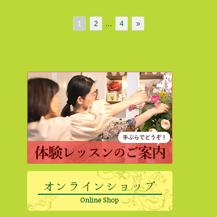
1
2
…
4
»