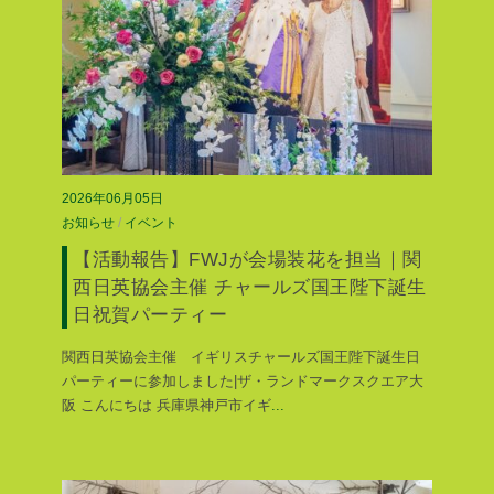
2026年06月05日
お知らせ
/
イベント
【活動報告】FWJが会場装花を担当｜関
西日英協会主催 チャールズ国王陛下誕生
日祝賀パーティー
関西日英協会主催 イギリスチャールズ国王陛下誕生日
パーティーに参加しました|ザ・ランドマークスクエア大
阪 こんにちは 兵庫県神戸市イギ
...