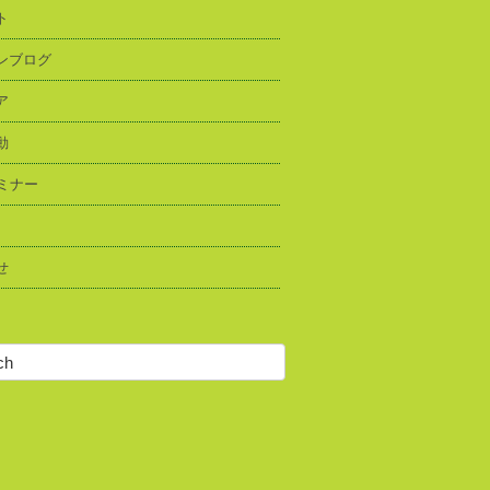
ト
ンブログ
ア
動
セミナー
せ