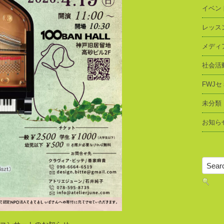
イベン
レッス
メディ
社会活
FWJ
未分類
お知ら