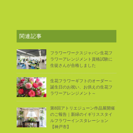
c
tt
e
er
e
e
er
e
n
b
st
a
o
関連記事
o
k
フラワーワークスジャパン生花フ
ラワーアレンジメント資格試験に
生徒さんが合格しました
生花フラワーギフトのオーダー～
誕生日のお祝い、お供えの生花フ
ラワーアレンジメント～
第8回アトリエジューン作品展開催
のご報告｜新緑のイギリススタイ
ルフラワーインスタレーション
【神戸市】