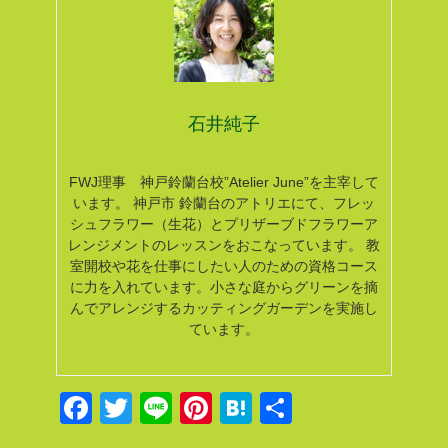
石井純子
FWJ理事 神戸鈴蘭台校”Atelier June”を主宰して
います。
神戸市 鈴蘭台のアトリエにて、フレッ
シュフラワー（生花）とプリザーブドフラワーア
レンジメントのレッスンをおこなっています。
教
室開校や花を仕事にしたい人のための資格コース
に力を入れています。小さな庭からグリーンを摘
んでアレンジするカッティングガーデンを実施し
ています。
F
T
Li
Pi
H
共
a
wi
n
nt
at
有