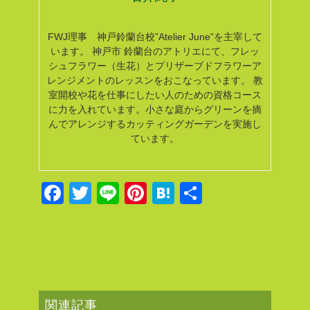
FWJ理事 神戸鈴蘭台校”Atelier June”を主宰して
います。
神戸市 鈴蘭台のアトリエにて、フレッ
シュフラワー（生花）とプリザーブドフラワーア
レンジメントのレッスンをおこなっています。
教
室開校や花を仕事にしたい人のための資格コース
に力を入れています。小さな庭からグリーンを摘
んでアレンジするカッティングガーデンを実施し
ています。
F
T
Li
Pi
H
共
a
wi
n
nt
at
有
c
tt
e
er
e
e
er
e
n
b
st
a
o
関連記事